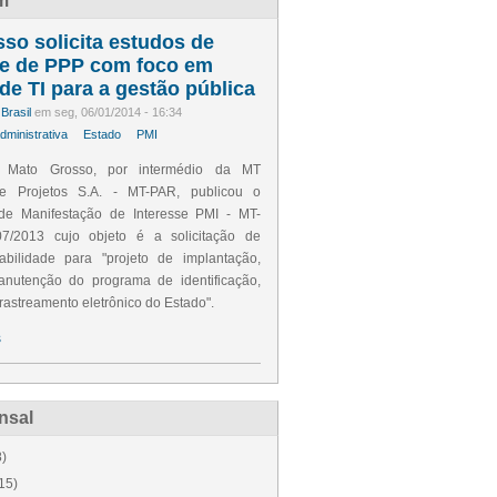
m
so solicita estudos de
de de PPP com foco em
de TI para a gestão pública
Brasil
em seg, 06/01/2014 - 16:34
ministrativa
Estado
PMI
 Mato Grosso, por intermédio da
MT
 e Projetos S.A. - MT-PAR, publicou o
de Manifestação de Interesse PMI
- MT-
7/2013 cujo objeto é a solicitação de
abilidade para "
projeto de implantação,
anutenção
do programa de identificação,
rastreamento eletrônico do Estado".
s
nsal
)
15)