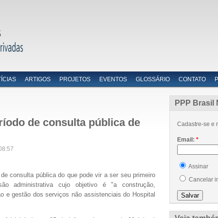
ÍCIAS
ARTIGOS
PROJETOS
EVENTOS
GLOSSÁRIO
CONTATO
PPP Brasil 
íodo de consulta pública de
Cadastre-se e r
Email:
*
08:57
Assinar
e consulta pública do que pode vir a ser seu primeiro
Cancelar i
ão administrativa cujo objetivo é "a construção,
 e gestão dos serviços não assistenciais do Hospital