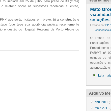
Veja també
 foi iniciada em 25 de julho, pelo prazo de 30 (trinta)
o relatório sobre as sugestões recebidas e, então,
Mato Gros
viabilida
soluções 
PPP que serão licitados em breve: (i) a construção e
tado (que teve sua audiência pública recentemente
Enviado por
PPP 
ção e gestão do Hospital Regional de Porto Alegre do
concessão ad
O Estado do
Participações
P
rocedimento 
PAR/MT nº 00
estudos de vi
operação e m
autenticação e 
Leia mai
Arquivo Me
abril 2011
(8
maio 2011
(