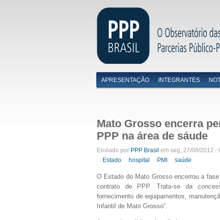
APRESENTAÇÃO
INTEGRANTES
NOT
Menu primário
Mato Grosso encerra per
PPP na área de sáude
Enviado por
PPP Brasil
em seg, 27/08/2012 - 
Estado
hospital
PMI
saúde
O Estado do Mato Grosso encerrou a fase d
contrato de PPP. Trata-se da concess
fornecimento de equipamentos, manutenção
Infantil de Mato Grosso”.