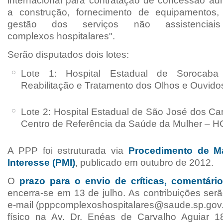
internacional para contratação de
concessão admi
a construção,
fornecimento de equipamentos
gestão dos
serviços não assistencia
complexos
hospitalares".
Serão disputados dois lotes:
Lote 1: Hospital Estadual de Sorocab
R
eabilitação e Tratamento dos Olhos e Ouvi
Lote 2: Hospital Estadual de São José dos C
Centro de Referência da Saúde da Mulher – 
A PPP foi estruturada via
Procedimento de Ma
Interesse (PMI)
, publicado em outubro de 2012.
O
prazo para o envio de críticas, comentári
encerra-se em 13 de julho. As contribuições ser
e-mail (
pppcomplexoshospitalares@saude.sp.gov.b
físico
na Av. Dr. Enéas de Carvalho Aguiar 1