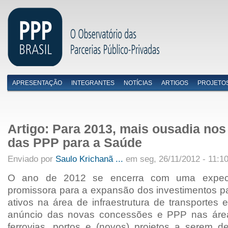
APRESENTAÇÃO
INTEGRANTES
NOTÍCIAS
ARTIGOS
PROJETO
Menu primário
Artigo: Para 2013, mais ousadia nos
das PPP para a Saúde
Enviado por
Saulo Krichanã ...
em seg, 26/11/2012 - 11:1
O ano de 2012 se encerra com uma expecta
promissora para a expansão dos investimentos p
ativos na área de infraestrutura de transportes
anúncio das novas concessões e PPP nas área
ferrovias, portos e (novos) projetos a serem d