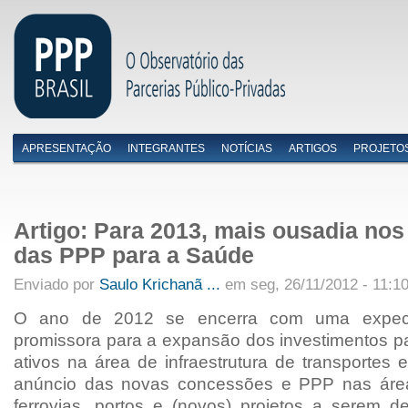
APRESENTAÇÃO
INTEGRANTES
NOTÍCIAS
ARTIGOS
PROJETO
Menu primário
Artigo: Para 2013, mais ousadia nos
das PPP para a Saúde
Enviado por
Saulo Krichanã ...
em seg, 26/11/2012 - 11:1
O ano de 2012 se encerra com uma expecta
promissora para a expansão dos investimentos p
ativos na área de infraestrutura de transportes
anúncio das novas concessões e PPP nas área
ferrovias, portos e (novos) projetos a serem d