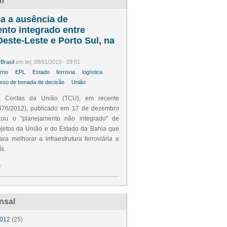
m
ca a ausência de
nto integrado entre
Oeste-Leste e Porto Sul, na
Brasil
em ter, 08/01/2013 - 09:51
erno
EPL
Estado
ferrovia
logística
sso de tomada de decisão
União
e Contas da União (TCU), em recente
.476/2012), publicado em 17 de dezembro
icou o "planejamento não integrado" de
ojetos da União e do Estado da Bahia que
ara melhorar a infraestrutura ferroviária e
s.
s
nsal
012
(25)