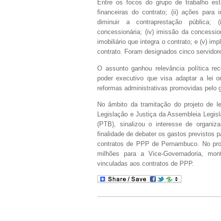
Entre os focos do grupo de trabalho est
financeiras do contrato; (ii) ações para
diminuir a contraprestação pública; 
concessionária; (iv) imissão da concessi
imobiliário que integra o contrato; e (v) im
contrato. Foram designados cinco servidore
O assunto ganhou relevância política rec
poder executivo que visa adaptar a lei o
reformas administrativas promovidas pelo 
No âmbito da tramitação do projeto de le
Legislação e Justiça da Assembleia Legisla
(PTB), sinalizou o interesse de organi
finalidade de debater os gastos previstos
contratos de PPP de Pernambuco. No proj
milhões para a Vice-Governadoria, mon
vinculadas aos contratos de PPP.