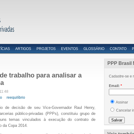
ÍCIAS
ARTIGOS
PROJETOS
EVENTOS
GLOSSÁRIO
CONTATO
PPP Brasil 
e trabalho para analisar a
Cadastre-se e r
na
Email:
*
11:48
do
reequilíbrio
Assinar
io de decisão de seu Vice-Governador Raul Henry,
Cancelar i
rcerias público-privadas (PPPs), constituiu grupo de
lguns temas vinculados à execução do contrato de
so da Copa 2014.