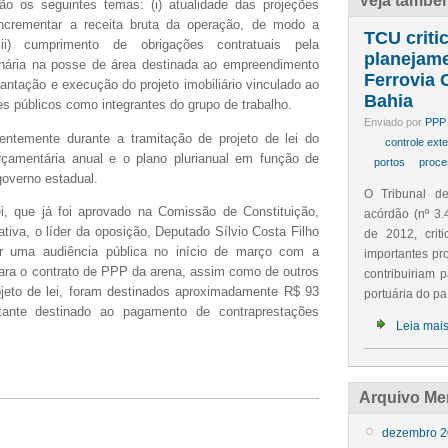
Veja també
ão os seguintes temas: (i) atualidade das projeções
 incrementar a receita bruta da operação, de modo a
TCU criti
(iii) cumprimento de obrigações contratuais pela
planejame
onária na posse de área destinada ao empreendimento
Ferrovia 
plantação e execução do projeto imobiliário vinculado ao
Bahia
s públicos como integrantes do grupo de trabalho.
Enviado por
PPP 
entemente durante a tramitação de projeto de lei do
controle ext
rçamentária anual e o plano plurianual em função de
portos
proce
governo estadual.
O Tribunal d
i, que já foi aprovado na Comissão de Constituição,
acórdão (nº 3
tiva, o líder da oposição, Deputado Sílvio Costa Filho
de 2012, crit
zar uma audiência pública no início de março com a
importantes pr
 para o contrato de PPP da arena, assim como de outros
contribuiriam p
eto de lei, foram destinados aproximadamente R$ 93
portuária do paí
tante destinado ao pagamento de contraprestações
Leia mai
Arquivo Me
dezembro 2