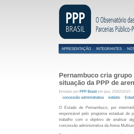
APRESENTAÇÃO
INTEGRANTES
NOT
Menu primário
Pernambuco cria grupo d
situação da PPP de are
Enviado por
PPP Brasil
em qua, 25/02/2015 - 
concessão administrativa
estádio
Esta
O Estado de Pernambuco, por interméd
responsável pelo programa estadual de pa
trabalho com o objetivo de analisar a
concessão administrativa da Arena Multiu