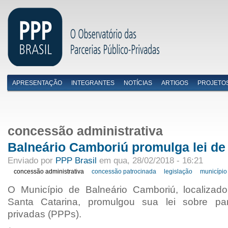
APRESENTAÇÃO
INTEGRANTES
NOTÍCIAS
ARTIGOS
PROJETO
Menu primário
concessão administrativa
Balneário Camboriú promulga lei d
Enviado por
PPP Brasil
em qua, 28/02/2018 - 16:21
concessão administrativa
concessão patrocinada
legislação
município
O Município de Balneário Camboriú, localizad
Santa Catarina, promulgou sua lei sobre parc
privadas (PPPs).