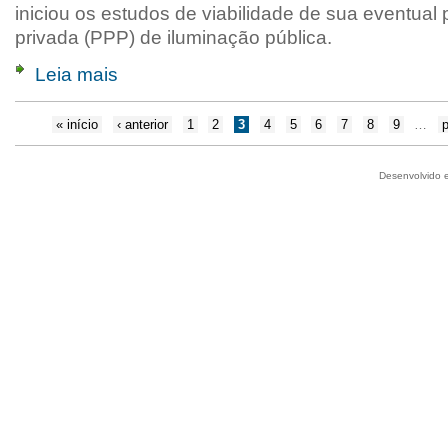
iniciou os estudos de viabilidade de sua eventual 
privada (PPP) de iluminação pública.
Leia mais
« início
‹ anterior
1
2
3
4
5
6
7
8
9
…
p
Desenvolvido