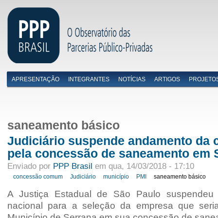
APRESENTAÇÃO
INTEGRANTES
NOTÍCIAS
ARTIGOS
PROJETO
Menu primário
saneamento básico
Judiciário suspende andamento da 
pela concessão de saneamento em 
Enviado por
PPP Brasil
em qua, 14/03/2018 - 17:10
concessão comum
Judiciário
município
PMI
saneamento básico
A Justiça Estadual de São Paulo suspendeu 
nacional para a seleção da empresa que seria
Município de Serrana em sua concessão de sane