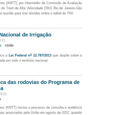
tres (ANTT), por intermédio da Comissão de Avaliação
ão do Trem de Alta Velocidade (TAV) Rio de Janeiro-São
 reunião para tirar dúvidas sobre o edital do TAV.
Nacional de Irrigação
5:01
s
União
o
lica a
Lei Federal
n
12.787/2013
que dispõe sobre a
ada em todo o território nacional.
ica das rodovias do Programa de
ca
09:28
o
res (ANTT) iniciou o processo de consulta e audiência
derais anunciados pela União em agosto de 2012, quando