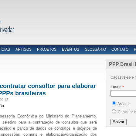
ÍCIAS
ARTIGOS
PROJETOS
EVENTOS
GLOSSÁRIO
CONTATO
PPP Brasil 
Cadastre-se e r
contratar consultor para elaborar
Email:
*
PPPs brasileiras
09:15
Assinar
ião
Cancelar i
ssessoria Econômica do Ministério do Planejamento,
 seletivo para a contratação de consultor que será
técnico e banco de dados de contratos e projetos de
oncessões comuns e elaboração/organização dos