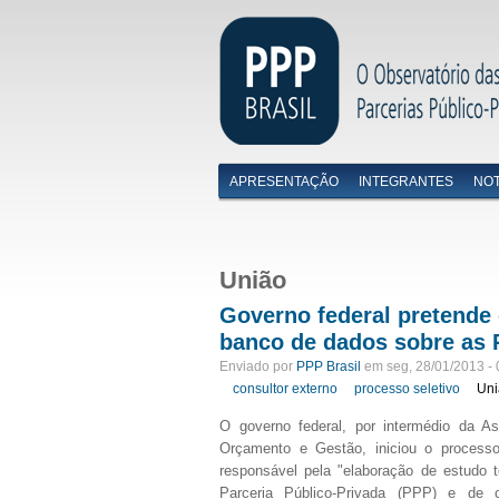
APRESENTAÇÃO
INTEGRANTES
NOT
Menu primário
União
Governo federal pretende 
banco de dados sobre as 
Enviado por
PPP Brasil
em seg, 28/01/2013 - 
consultor externo
processo seletivo
Un
O governo federal, por intermédio da A
Orçamento e Gestão, iniciou o processo
responsável pela "
elaboração de estudo
Parceria Público-Privada
(PPP) e de c