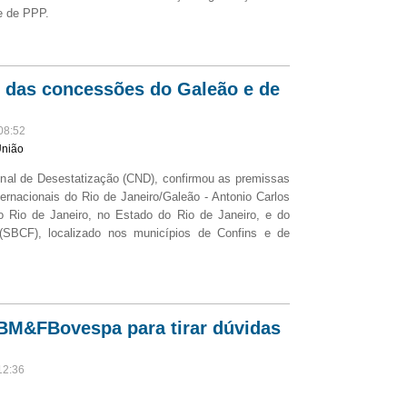
e de PPP.
 das concessões do Galeão e de
08:52
União
onal de Desestatização (CND), confirmou as premissas
ernacionais do Rio de Janeiro/Galeão - Antonio Carlos
o Rio de Janeiro, no Estado do Rio de Janeiro, e do
 (SBCF), localizado nos municípios de Confins e de
BM&FBovespa para tirar dúvidas
12:36